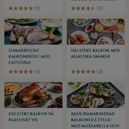
(
1
)
(
3
)
SUMAKROSTAT
HELSTEKT KALKON MED
KALKONBRÖST MED
ASIATISKA SMAKER
FATTOUSH
(
1
)
(
2
)
HELSTEKT KALKON PÅ
BASILIKA­MARINERAD
KLASSISKT VIS
KALKONFILÉ FYLLD
MED MOZZARELLA OCH