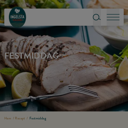
Till startsidan
Sök
Meny
FESTMIDDAG
Hem
/
Recept
/
Festmiddag