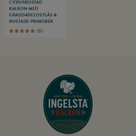
CITRUSROSTAD
KALKON MED
GRÄDDÄDELOST­SÅS &
ROSTADE PRIMÖRER
(
8
)
Till startsidan