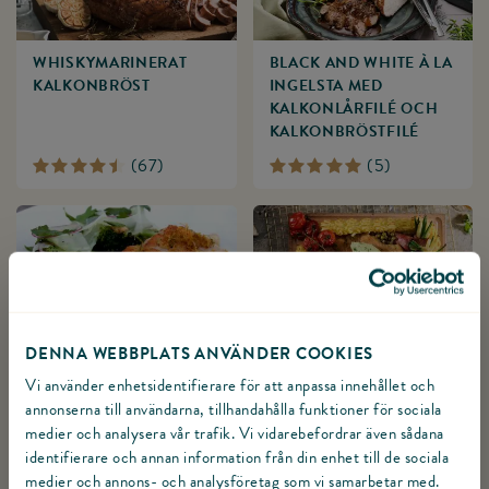
WHISKY­MARINERAT
BLACK AND WHITE À LA
KALKONBRÖST
INGELSTA MED
KALKONLÅRFILÉ OCH
KALKONBRÖSTFILÉ
(
67
)
(
5
)
CITRUSROSTAD
INGELSTAS PLANKSTEK
KALKONBRÖSTFILÉ
MED PANERAD
DENNA WEBBPLATS ANVÄNDER COOKIES
MED VARIATION PÅ
KALKONLÅRFILÉ,
Vi använder enhetsidentifierare för att anpassa innehållet och
BROCCOLI
VITLÖK- &
annonserna till användarna, tillhandahålla funktioner för sociala
PERSILJESMÖR SAMT
medier och analysera vår trafik. Vi vidarebefordrar även sådana
DUCHESSEPOTATIS
identifierare och annan information från din enhet till de sociala
MED PARMESAN
medier och annons- och analysföretag som vi samarbetar med.