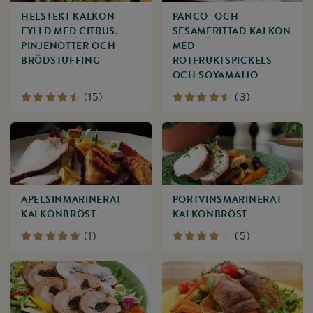
HELSTEKT KALKON
PANCO- OCH
FYLLD MED CITRUS,
SESAMFRITTAD KALKON
PINJENÖTTER OCH
MED
BRÖDSTUFFING
ROTFRUKTSPICKELS
OCH SOYAMAJJO
(
15
)
(
3
)
APELSIN­MARINERAT
PORTVINS­MARINERAT
KALKONBRÖST
KALKONBRÖST
(
1
)
(
5
)