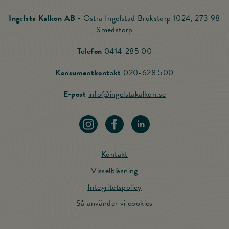
Ingelsta Kalkon AB -
Östra Ingelstad Brukstorp 1024, 273 98
Smedstorp
Ring Ingelsta Kalkon
Telefon
0414-285 00
Ring vår Konsu
Konsumentkontakt
020-628 500
Skicka mail till Ing
E-post
info@ingelstakalkon.se
Navigera till vår instagram
Navigera till vår Facebook
Navigera till vår LinkedIn
Kontakt
Visselblåsning
Integritetspolicy
Så använder vi cookies