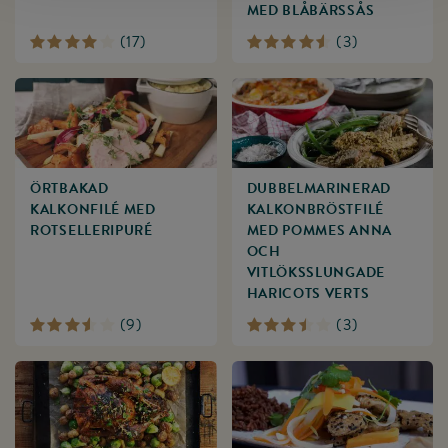
MED BLÅBÄRSSÅS
(
17
)
(
3
)
ÖRTBAKAD
DUBBEL­MARINERAD
KALKONFILÉ MED
KALKONBRÖSTFILÉ
ROTSELLERIPURÉ
MED POMMES ANNA
OCH
VITLÖKSSLUNGADE
HARICOTS VERTS
(
9
)
(
3
)