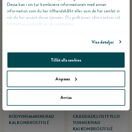
(
16
)
(
3
)
Dessa kan i sin tur kombinera informationen med annan
information som du har tillhandahållit eller som de har samlat in
när du har använt deras tjänster. Du godkänner våra cookies vid
fortsatt användande av vår webbplats.
Visa detaljer
RATATOUILLE-GRATÄNG
TUNNSKIVAD
MED KALKONFILÉ
KALKONBRÖSTFILÉ
MED SAFFRANS­
Tillåt alla cookies
REMOULAD
(
3
)
(
6
)
Anpassa
Avvisa
RÖDVINS­MARINERAD
GRÄDDÄDELOST­FYLLD
KALKONBRÖSTFILÉ
TUNNSKIVAD
KALKONBRÖSTFILÉ