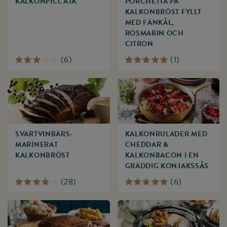
KALKONPICCATA
PORCHETTA PÅ
KALKONBRÖST FYLLT
MED FÄNKÅL,
ROSMARIN OCH
CITRON
(
6
)
(
1
)
SVARTVINBÄRS­
KALKONRULADER MED
MARINERAT
CHEDDAR &
KALKONBRÖST
KALKONBACON I EN
GRÄDDIG KONJAKSSÅS
(
28
)
(
6
)