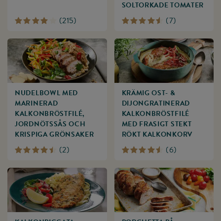
SOLTORKADE TOMATER
(
215
)
(
7
)
NUDELBOWL MED
KRÄMIG OST- &
MARINERAD
DIJONGRATINERAD
KALKONBRÖSTFILÉ,
KALKONBRÖSTFILÉ
JORDNÖTSSÅS OCH
MED FRASIGT STEKT
KRISPIGA GRÖNSAKER
RÖKT KALKONKORV
(
2
)
(
6
)