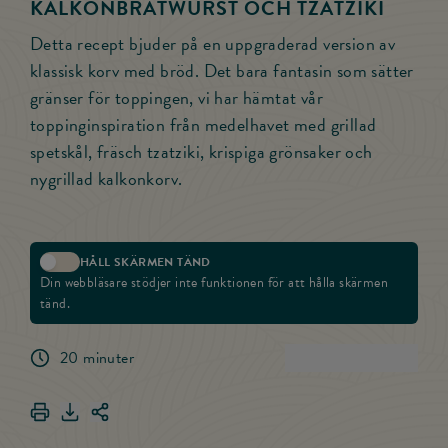
KALKONBRATWURST OCH TZATZIKI
Detta recept bjuder på en uppgraderad version av
klassisk korv med bröd. Det bara fantasin som sätter
gränser för toppingen, vi har hämtat vår
toppinginspiration från medelhavet med grillad
spetskål, fräsch tzatziki, krispiga grönsaker och
nygrillad kalkonkorv.
HÅLL SKÄRMEN TÄND
Aktivera skärmlås
Din webbläsare stödjer inte funktionen för att hålla skärmen
tänd.
20 minuter
(
0
)
Betygsätt rece
Skriv ut Flatbread med grillad spetskål, kalkonbratwurst och tz
Ladda ner Flatbread med grillad spetskål, kalkonbratwurst 
Dela länken för Flatbread med grillad spetskål, kalko