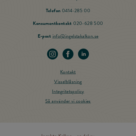
Ring Ingelsta Kalkon
Telefon
0414-285 00
Ring vår Konsu
Konsumentkontakt
020-628 500
Skicka mail till Ing
E-post
info@ingelstakalkon.se
Navigera till vår instagram
Navigera till vår Facebook
Navigera till vår LinkedIn
Kontakt
Visselblåsning
Integritetspolicy
Så använder vi cookies