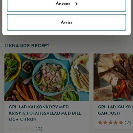
Anpassa
Avvisa
LIKNANDE RECEPT
GRILLAD KALKONKORV MED
GRILLAD KALKO
KRISPIG POTATISSALLAD MED DILL
GANOUSH
OCH CITRON
(
2
)
(
0
)