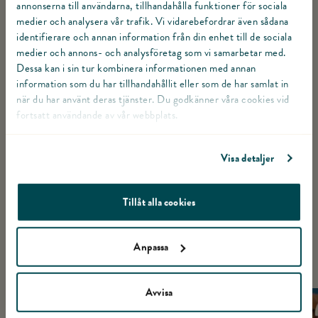
Växla Hacka morötter, lök och vitlök fint. som gjord eller ej.
annonserna till användarna, tillhandahålla funktioner för sociala
medier och analysera vår trafik. Vi vidarebefordrar även sådana
Mortlad kummin
2
msk
Skär paprikan och potatisen i grova bitar.
identifierare och annan information från din enhet till de sociala
medier och annons- och analysföretag som vi samarbetar med.
Växla Skär paprikan och potatisen i grova bitar. som gj
Paprikapulver
2
msk
Dessa kan i sin tur kombinera informationen med annan
information som du har tillhandahållit eller som de har samlat in
Hetta upp en gryta med olja och bryn kalkonfärsen.
Tomatpuré
3
msk
när du har använt deras tjänster. Du godkänner våra cookies vid
Tillsätt lök, vitlök, morot och paprika och fortsätt
Växla Hetta upp en gryta med olja och bryn kalkonfärsen. Tills
fortsatt användande av vår webbplats.
fräsa i några minuter tillsammans med kummin och
Krossade tomater
400
g
paprikapulver.
Visa detaljer
VISA ALLA MOMENT
Kycklingbuljong
1
L
Tillåt alla cookies
Salt & svartpeppar
Olja att steka i
Anpassa
LIKNANDE RECEPT
TILL SERVERING
Avvisa
Naturell yoghurt