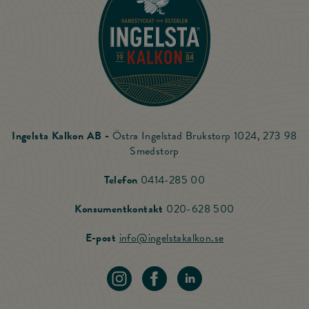
Ingelsta Kalkon AB -
Östra Ingelstad Brukstorp 1024, 273 98
Smedstorp
Ring Ingelsta Kalkon
Telefon
0414-285 00
Ring vår Konsu
Konsumentkontakt
020-628 500
Skicka mail till Ing
E-post
info@ingelstakalkon.se
Navigera till vår instagram
Navigera till vår Facebook
Navigera till vår LinkedIn