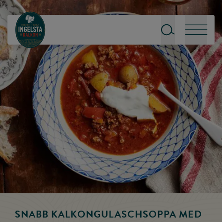
Till startsidan
Sök
Meny
SNABB KALKONGULASCHSOPPA MED