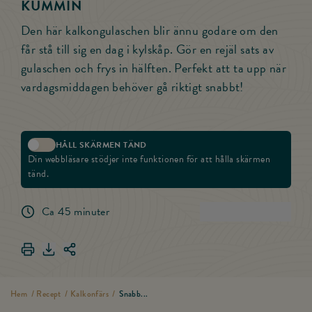
KUMMIN
Den här kalkongulaschen blir ännu godare om den
får stå till sig en dag i kylskåp. Gör en rejäl sats av
gulaschen och frys in hälften. Perfekt att ta upp när
vardagsmiddagen behöver gå riktigt snabbt!
HÅLL SKÄRMEN TÄND
Aktivera skärmlås
Din webbläsare stödjer inte funktionen för att hålla skärmen
tänd.
Ca 45 minuter
(
2
)
Betygsätt rece
Skriv ut Snabb kalkongulaschsoppa med kummin
Ladda ner Snabb kalkongulaschsoppa med kummin
Dela länken för Snabb kalkongulaschsoppa med ku
Hem
/
Recept
/
Kalkonfärs
/
Snabb...