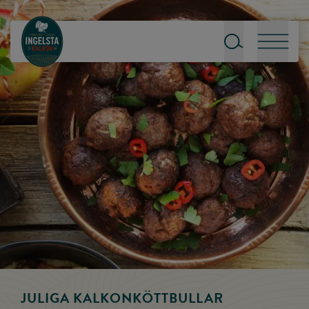
Till startsidan
Sök
Meny
JULIGA KALKONKÖTT­BULLAR