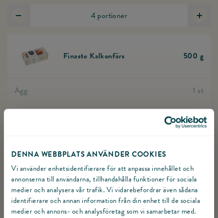
4
portioner
Minska antal portioner
Öka a
Finaste Kalkonfärs
500
g
Gå till produkten Finaste Kalkonfärs
Ägg
1
st
Ströbröd
0,5
dl
VISA ALLA INGREDIENSER
Gul lök
1
st
TILLAGNING
DENNA WEBBPLATS ANVÄNDER COOKIES
Smör
1
msk
Vi använder enhetsidentifierare för att anpassa innehållet och
Växla
Blanda färs, ägg och ströbröd i en bunke. Hacka lök
annonserna till användarna, tillhandahålla funktioner för sociala
Kryddpeppar
1
tsk
medier och analysera vår trafik. Vi vidarebefordrar även sådana
fint och bryn i lite smör. Pressa i vitlök. Blanda lök,
Växla Blanda färs, ägg och ströbröd i en bunke. Hacka lök fint 
identifierare och annan information från din enhet till de sociala
kryddor och persilja tillsammans med kalkonfärsen.
medier och annons- och analysföretag som vi samarbetar med.
Spiskummin
1
tsk