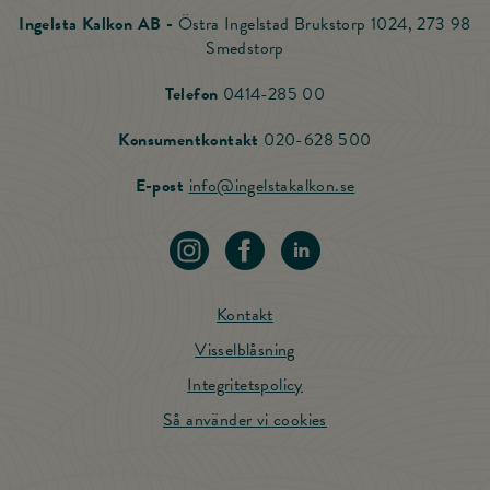
Ingelsta Kalkon AB -
Östra Ingelstad Brukstorp 1024, 273 98
Smedstorp
Ring Ingelsta Kalkon
Telefon
0414-285 00
Ring vår Konsu
Konsumentkontakt
020-628 500
Skicka mail till Ing
E-post
info@ingelstakalkon.se
Navigera till vår instagram
Navigera till vår Facebook
Navigera till vår LinkedIn
Kontakt
Visselblåsning
Integritetspolicy
Så använder vi cookies