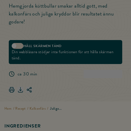
Hemgjorda köttbullar smakar alltid gott, med
kalkonfärs och juliga kryddor blir resultatet ännu
godare!
HÅLL SKÄRMEN TÄND
Aktivera skärmlås
Din webbläsare stödjer inte funktionen för att hålla skärmen
tänd.
ca 30 min
(
5
)
Betygsätt rece
Skriv ut Juliga kalkonkött­bullar
Ladda ner Juliga kalkonkött­bullar
Dela länken för Juliga kalkonkött­bullar
Hem
/
Recept
/
Kalkonfärs
/
Juliga...
INGREDIENSER