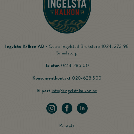
Ingelsta Kalkon AB -
Östra Ingelstad Brukstorp 1024, 273 98
Smedstorp
Ring Ingelsta Kalkon
Telefon
0414-285 00
Ring vår Konsu
Konsumentkontakt
020-628 500
Skicka mail till Ing
E-post
info@ingelstakalkon.se
Navigera till vår instagram
Navigera till vår Facebook
Navigera till vår LinkedIn
Kontakt