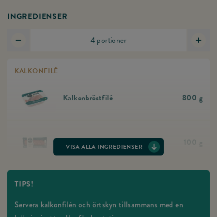
INGREDIENSER
4
portioner
Minska antal portioner
Öka a
KALKONFILÉ
Kalkonbröstfilé
800
g
Gå till produkten Kalkonbröstfilé
Kalkonbacon, skivad
100
g
VISA ALLA INGREDIENSER
Gå till produkten Kalkonbacon, skivad
Pesto
4
msk
TIPS!
Salt & Peppar
Servera kalkonfilén och örtskyn tillsammans med en