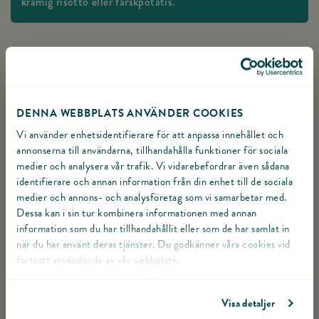
krämig risotto eller färskpotatis.
ÖRTSKY
Schalottenlökar
2
st
TILLAGNING
Smör
2
msk
KALKONFILÉ
Växla Kalkonfilé
Sätt ugnen på 175 grader.
Hönsbuljong
0,5
L
DENNA WEBBPLATS ANVÄNDER COOKIES
Växla Sätt ugnen på 175 grader. som gjord eller ej.
Vi använder enhetsidentifierare för att anpassa innehållet och
Färsk basilika
2
dl
annonserna till användarna, tillhandahålla funktioner för sociala
Gör en ficka i varje kalkonfilé och fyll med pesto.
medier och analysera vår trafik. Vi vidarebefordrar även sådana
Balsamvinäger
1
tsk
identifierare och annan information från din enhet till de sociala
Växla Gör en ficka i varje kalkonfilé och fyll med pesto. som gjo
medier och annons- och analysföretag som vi samarbetar med.
Dessa kan i sin tur kombinera informationen med annan
Salt & Peppar
Krydda med salt och peppar och linda kalkonbacon
information som du har tillhandahållit eller som de har samlat in
runt om.
Växla Krydda med salt och peppar och linda kalkonbacon runt 
när du har använt deras tjänster. Du godkänner våra cookies vid
VISA ALLA MOMENT
fortsatt användande av vår webbplats.
ÖRTSKY
Växla Örtsky
Visa detaljer
Fräs löken i smöret tills den är genomskinlig, tillsätt