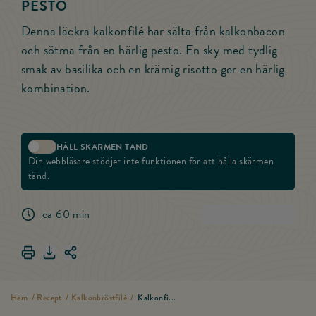
PESTO
Denna läckra kalkonfilé har sälta från kalkonbacon
och sötma från en härlig pesto. En sky med tydlig
smak av basilika och en krämig risotto ger en härlig
kombination.
HÅLL SKÄRMEN TÄND
Aktivera skärmlås
Din webbläsare stödjer inte funktionen för att hålla skärmen
tänd.
ca 60 min
(
0
)
Betygsätt rece
Skriv ut Kalkonfilé med kalkonbacon & pesto
Ladda ner Kalkonfilé med kalkonbacon & pesto
Dela länken för Kalkonfilé med kalkonbacon & pesto
Hem
/
Recept
/
Kalkonbröstfilé
/
Kalkonfi...