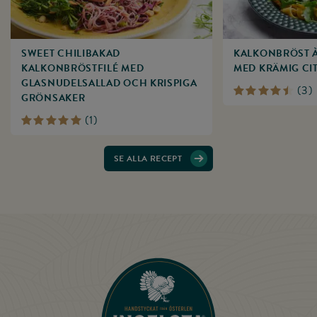
SWEET CHILIBAKAD
KALKONBRÖST À
KALKONBRÖSTFILÉ MED
MED KRÄMIG CI
GLASNUDELSALLAD OCH KRISPIGA
(
3
)
GRÖNSAKER
(
1
)
SE ALLA RECEPT
Till startsidan