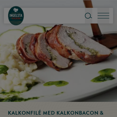
Till startsidan
Sök
Meny
KALKONFILÉ MED KALKONBACON &