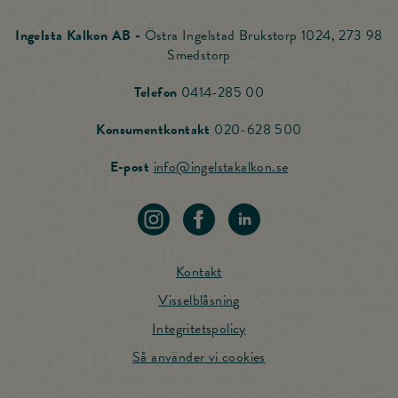
Ingelsta Kalkon AB -
Östra Ingelstad Brukstorp 1024, 273 98
Smedstorp
Ring Ingelsta Kalkon
Telefon
0414-285 00
Ring vår Konsu
Konsumentkontakt
020-628 500
Skicka mail till Ing
E-post
info@ingelstakalkon.se
Navigera till vår instagram
Navigera till vår Facebook
Navigera till vår LinkedIn
Kontakt
Visselblåsning
Integritetspolicy
Så använder vi cookies