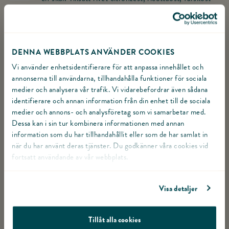
och pressad vitlök. Smaka av med salt och peppar.
Kalkonbacon, skivad
200
g
Gå till produkten Kalkonbacon, skivad
Skär ett snitt i kalkonfilén.
DENNA WEBBPLATS ANVÄNDER COOKIES
Växla Skär ett snitt i kalkonfilén. som gjord eller ej.
Färsk basilika
Vi använder enhetsidentifierare för att anpassa innehållet och
annonserna till användarna, tillhandahålla funktioner för sociala
Fyll filén med ostblandningen och linda kalkonbacon
medier och analysera vår trafik. Vi vidarebefordrar även sådana
Salt & Peppar
runt varje filé. Stek filén i lite matfett i en stekpanna i
identifierare och annan information från din enhet till de sociala
ca 10 minuter eller tills innertemperaturen är 70°C.
medier och annons- och analysföretag som vi samarbetar med.
VISA ALLA MOMENT
Dessa kan i sin tur kombinera informationen med annan
information som du har tillhandahållit eller som de har samlat in
när du har använt deras tjänster. Du godkänner våra cookies vid
fortsatt användande av vår webbplats.
Visa detaljer
Tillåt alla cookies