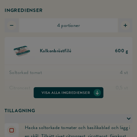
INGREDIENSER
4
portioner
Minska antal portioner
Öka a
Kalkonbröstfilé
600
g
Gå till produkten Kalkonbröstfilé
Soltorkad tomat
4
st
Citroncest
0,5
st
VISA ALLA INGREDIENSER
Ricottaost
2
msk
TILLAGNING
Färskost
2
msk
Växla
Hacka soltorkade tomater och basilikablad och lägg i
Vitlöksklyftor, pressade
2
st
en skål. Tillsätt rivet citronzest, ricottaost, färskost