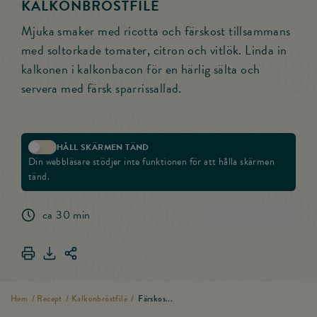
KALKONBRÖSTFILÉ
Mjuka smaker med ricotta och färskost tillsammans
med soltorkade tomater, citron och vitlök. Linda in
kalkonen i kalkonbacon för en härlig sälta och
servera med färsk sparrissallad.
HÅLL SKÄRMEN TÄND
Aktivera skärmlås
Din webbläsare stödjer inte funktionen för att hålla skärmen
tänd.
ca 30 min
(
4
)
Betygsätt rece
Skriv ut Färskost- och ricottafylld kalkonbröstfilé
Ladda ner Färskost- och ricottafylld kalkonbröstfilé
Dela länken för Färskost- och ricottafylld kalkonbröst
Hem
/
Recept
/
Kalkonbröstfilé
/
Färskos...