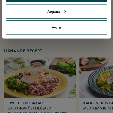
Anpassa
Avvisa
LIKNANDE RECEPT
SWEET CHILIBAKAD
KALKONBRÖST À
KALKONBRÖSTFILÉ MED
MED KRÄMIG CI