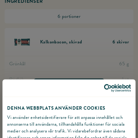
INGREDIENSER
6 portioner
Kalkonbacon, skivad
6
skivor
Gå till produkten Kalkonbacon, skivad
Grönkål
65
g
Rödlök
1
st
VISA ALLA INGREDIENSER
Flytande honung
1
tsk
TILLAGNING
DENNA WEBBPLATS ANVÄNDER COOKIES
Valnötter
1
dl
Växla
Vi använder enhetsidentifierare för att anpassa innehållet och
Riv kålen i bitar. Strimla rödlöken.
annonserna till användarna, tillhandahålla funktioner för sociala
Torkade tranbär
1
dl
Växla Riv kålen i bitar. Strimla rödlöken. som gjord eller ej.
medier och analysera vår trafik. Vi vidarebefordrar även sådana
identifierare och annan information från din enhet till de sociala