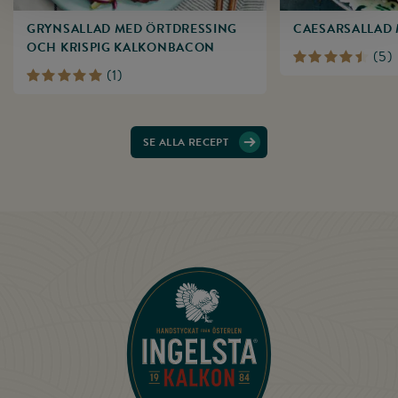
GRYNSALLAD MED ÖRTDRESSING
CAESARSALLAD
OCH KRISPIG KALKONBACON
(
5
)
(
1
)
SE ALLA RECEPT
Till startsidan