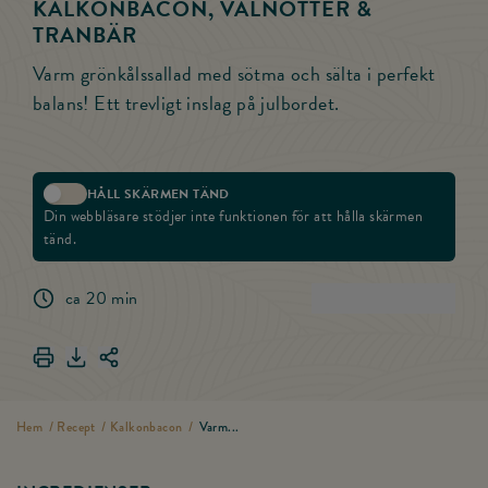
KALKONBACON, VALNÖTTER &
TRANBÄR
Varm grönkålssallad med sötma och sälta i perfekt
balans! Ett trevligt inslag på julbordet.
HÅLL SKÄRMEN TÄND
Aktivera skärmlås
Din webbläsare stödjer inte funktionen för att hålla skärmen
tänd.
ca 20 min
(
4
)
Betygsätt rece
Skriv ut Varm grönkålssallad med kalkonbacon, valnötter & tr
Ladda ner Varm grönkålssallad med kalkonbacon, valnött
Dela länken för Varm grönkålssallad med kalkonbacon
Hem
/
Recept
/
Kalkonbacon
/
Varm...