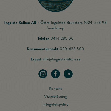
Ingelsta Kalkon AB -
Östra Ingelstad Brukstorp 1024, 273 98
Smedstorp
Ring Ingelsta Kalkon
Telefon
0414-285 00
Ring vår Konsu
Konsumentkontakt
020-628 500
Skicka mail till Ing
E-post
info@ingelstakalkon.se
Navigera till vår instagram
Navigera till vår Facebook
Navigera till vår LinkedIn
Kontakt
Visselblåsning
Integritetspolicy