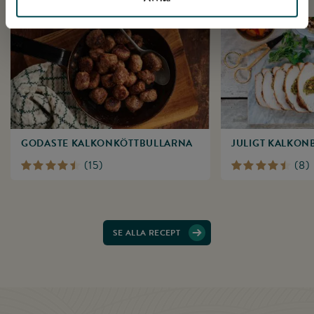
GODASTE KALKONKÖTTBULLARNA
JULIGT KALKON
(
15
)
(
8
)
SE ALLA RECEPT