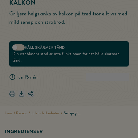
KALKON
Griljera helgskinka av kalkon på traditionellt vis med
mild senap och ströbröd.
HÅLL SKÄRMEN TÄND
Aktivera skärmlås
Din webbläsare stödjer inte funktionen för att hålla skärmen
tänd.
ca 15 min
(
37
)
Betygsätt rece
Skriv ut Senapsgriljerad julskinka av kalkon
Ladda ner Senapsgriljerad julskinka av kalkon
Dela länken för Senapsgriljerad julskinka av kalkon
Hem
/
Recept
/
Julens läckerheter
/
Senapsgr...
INGREDIENSER