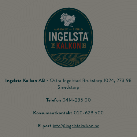
Till startsidan
Ingelsta Kalkon AB -
Östra Ingelstad Brukstorp 1024, 273 98
Smedstorp
Ring Ingelsta Kalkon
Telefon
0414-285 00
Ring vår Konsu
Konsumentkontakt
020-628 500
Skicka mail till Ing
E-post
info@ingelstakalkon.se