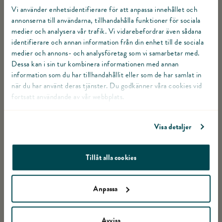
TILLAGNING
Vi använder enhetsidentifierare för att anpassa innehållet och
annonserna till användarna, tillhandahålla funktioner för sociala
Växla
medier och analysera vår trafik. Vi vidarebefordrar även sådana
Sätt ugnen på 225°. Lägg helgskinka av kalkonlår på
identifierare och annan information från din enhet till de sociala
en plåt med bakplåtspapper.
medier och annons- och analysföretag som vi samarbetar med.
Växla Sätt ugnen på 225°. Lägg helgskinka av kalkonlår på en p
Dessa kan i sin tur kombinera informationen med annan
information som du har tillhandahållit eller som de har samlat in
Blanda senap, äggula, strösocker och ströbröd i en
när du har använt deras tjänster. Du godkänner våra cookies vid
skål. Bred blandningen över helgkalkonen och strö
fortsatt användande av vår webbplats.
Växla Blanda senap, äggula, strösocker och ströbröd i en skål.
över ströbröd.
Visa detaljer
Ställ in helgkalkonen mitt i ugnen i ca 10 minuter. Ta
ut, låt kallna och skiva upp.
Växla Ställ in helgkalkonen mitt i ugnen i ca 10 minuter. Ta ut, 
Tillåt alla cookies
Anpassa
Avvisa
LIKNANDE RECEPT