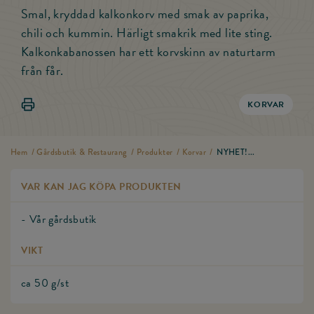
Smal, kryddad kalkonkorv med smak av paprika,
chili och kummin. Härligt smakrik med lite sting.
Kalkonkabanossen har ett korvskinn av naturtarm
från får.
Skriv ut NYHET! Kalkonkabanoss
KORVAR
Hem
/
Gårdsbutik & Restaurang
/
Produkter
/
Korvar
/
NYHET!...
VAR KAN JAG KÖPA PRODUKTEN
- Vår gårdsbutik
VIKT
ca 50 g/st