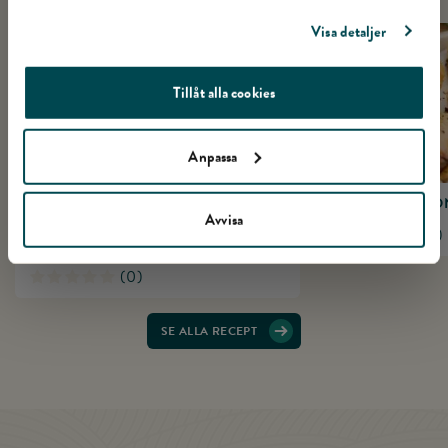
Visa detaljer
Tillåt alla cookies
Anpassa
GRILLAD KALKONKORV MED
FRASIGA KALK
Avvisa
KRISPIG POTATISSALLAD MED DILL
(
0
)
OCH CITRON
(
0
)
SE ALLA RECEPT