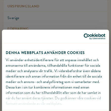
URSPRUNGSLAND
Sverige
FÖRVARING
Förvaras vid högst + 8°C
FÄRDIG ATT ÄTAS
DENNA WEBBPLATS ANVÄNDER COOKIES
Vi använder enhetsidentifierare för att anpassa innehållet och
Ja, men godast om man steker eller grillar den
annonserna till användarna, tillhandahålla funktioner för sociala
medier och analysera vår trafik. Vi vidarebefordrar även sådana
ART.NR.
identifierare och annan information från din enhet till de sociala
medier och annons- och analysföretag som vi samarbetar med.
996634
Dessa kan i sin tur kombinera informationen med annan
information som du har tillhandahållit eller som de har samlat in
när du har använt deras tjänster. Du godkänner våra cookies vid
fortsatt användande av vår webbplats.
RECEPT MED DENNA PRODUKT