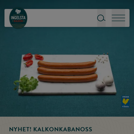
Till startsidan
Sök
Meny
NYHET! KALKONKABANOSS