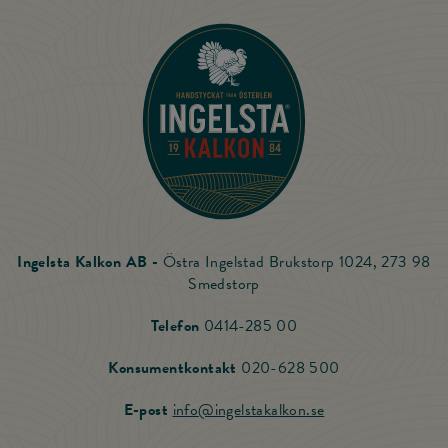
Till startsidan
Ingelsta Kalkon AB -
Östra Ingelstad Brukstorp 1024, 273 98
Smedstorp
Ring Ingelsta Kalkon
Telefon
0414-285 00
Ring vår Konsu
Konsumentkontakt
020-628 500
Skicka mail till Ing
E-post
info@ingelstakalkon.se