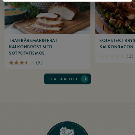
TRANBÄRS­MARINERAT
SOJASTEKT BRY
KALKONBRÖST MED
KALKONBACON
SÖTPOTATISMOS
(
0
)
(
3
)
SE ALLA RECEPT
Till startsidan