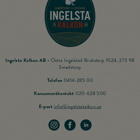
Ingelsta Kalkon AB -
Östra Ingelstad Brukstorp 1024, 273 98
Smedstorp
Ring Ingelsta Kalkon
Telefon
0414-285 00
Ring vår Konsu
Konsumentkontakt
020-628 500
Skicka mail till Ing
E-post
info@ingelstakalkon.se
Navigera till vår instagram
Navigera till vår Facebook
Navigera till vår LinkedIn