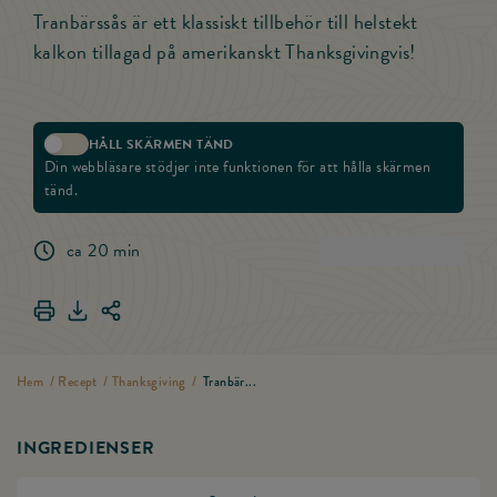
Tranbärssås är ett klassiskt tillbehör till helstekt
kalkon tillagad på amerikanskt Thanksgivingvis!
HÅLL SKÄRMEN TÄND
Aktivera skärmlås
Din webbläsare stödjer inte funktionen för att hålla skärmen
tänd.
ca 20 min
(
3
)
Betygsätt rece
Skriv ut Tranbärssås
Ladda ner Tranbärssås
Dela länken för Tranbärssås
Hem
/
Recept
/
Thanksgiving
/
Tranbär...
INGREDIENSER