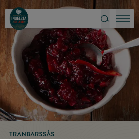
Till startsidan
Sök
Meny
TRANBÄRSSÅS