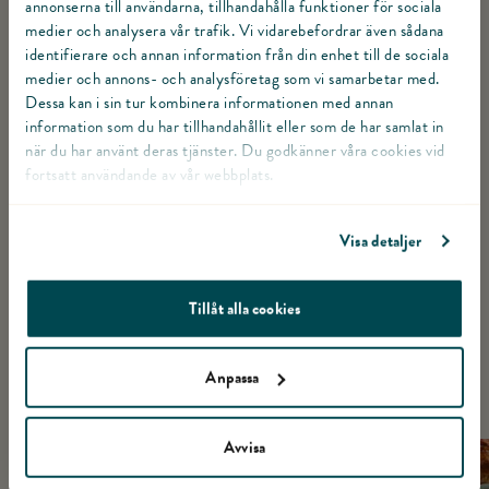
och låt koka upp under lock. Sjud på svag värme tills
annonserna till användarna, tillhandahålla funktioner för sociala
medier och analysera vår trafik. Vi vidarebefordrar även sådana
bären kokat mjuka och allt kokat samman.
identifierare och annan information från din enhet till de sociala
medier och annons- och analysföretag som vi samarbetar med.
Låt svalna och häll upp på väl rengjord glasburk.
Dessa kan i sin tur kombinera informationen med annan
information som du har tillhandahållit eller som de har samlat in
Klarar sig ca 1 vecka i kylskåp.
när du har använt deras tjänster. Du godkänner våra cookies vid
fortsatt användande av vår webbplats.
Servera såsen rumstempererad tillsammans med
helstekt kalkon, sötpotatisstomp, stuffing och
Växla Servera såsen rumstempererad tillsammans med helstekt ka
Visa detaljer
brysselkål.
Tillåt alla cookies
Anpassa
LIKNANDE RECEPT
Avvisa