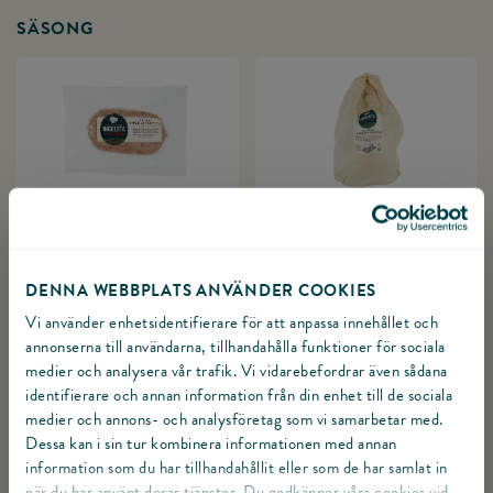
SÄSONG
INGELSTASYLTA AV
HEL FÄRSK KALKON
KALKON
DENNA WEBBPLATS ANVÄNDER COOKIES
Vi använder enhetsidentifierare för att anpassa innehållet och
annonserna till användarna, tillhandahålla funktioner för sociala
medier och analysera vår trafik. Vi vidarebefordrar även sådana
identifierare och annan information från din enhet till de sociala
medier och annons- och analysföretag som vi samarbetar med.
Dessa kan i sin tur kombinera informationen med annan
HELGKALKON AV
HELGSKINKA AV
information som du har tillhandahållit eller som de har samlat in
BRÖST
KALKONLÅR
när du har använt deras tjänster. Du godkänner våra cookies vid