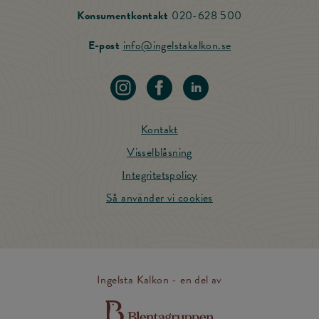
Ring vår Konsu
Konsumentkontakt
020-628 500
Skicka mail till Ing
E-post
info@ingelstakalkon.se
Navigera till vår instagram
Navigera till vår Facebook
Navigera till vår LinkedIn
Kontakt
Visselblåsning
Integritetspolicy
Så använder vi cookies
Ingelsta Kalkon - en del av
Till Blentagruppens hemsida