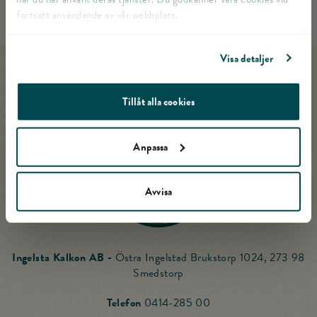
fortsatt användande av vår webbplats.
Visa detaljer
Till startsidan
Tillåt alla cookies
Anpassa
Avvisa
Ingelsta Kalkon AB -
Östra Ingelstad Brukstorp 1024, 273 98
Smedstorp
Ring Ingelsta Kalkon
Telefon
0414-285 00