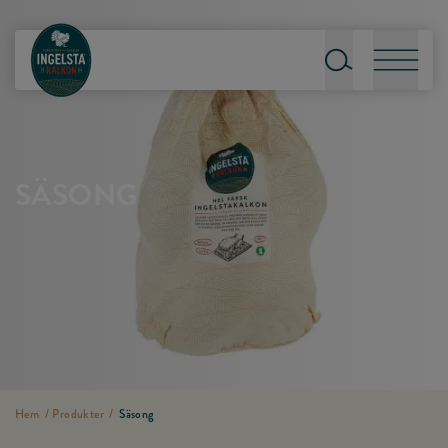
Till startsidan
Sök
Meny
SÄSONG
Hem
/
Produkter
/
Säsong