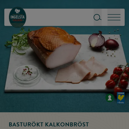
Till startsidan
Sök
Meny
BASTURÖKT KALKONBRÖST