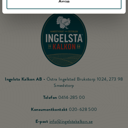
Avvisa
Till startsidan
Ingelsta Kalkon AB -
Östra Ingelstad Brukstorp 1024, 273 98
Smedstorp
Ring Ingelsta Kalkon
Telefon
0414-285 00
Ring vår Konsu
Konsumentkontakt
020-628 500
Skicka mail till Ing
E-post
info@ingelstakalkon.se