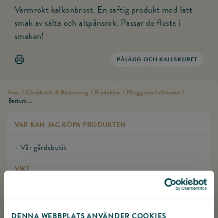
Varmrökt kalkonbröst. En saftig produkt med lätt
smak av sälta och alspånsrök. Passar de flesta i
smaken!
Skriv ut Basturökt kalkonbröst
PÅLÄGG OCH KALLSKURET
Hem
/
Gårdsbutik & Restaurang
/
Produkter
/
Pålägg och kallskuret
/
Basturö...
VAR KAN JAG KÖPA PRODUKTEN
- Vår gårdsbutik
VIKT
ca 2,5kg
DENNA WEBBPLATS ANVÄNDER COOKIES