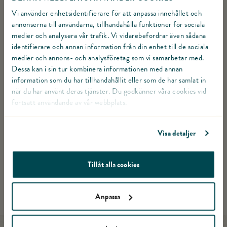
URSPRUNGSLAND
Vi använder enhetsidentifierare för att anpassa innehållet och
annonserna till användarna, tillhandahålla funktioner för sociala
Sverige
medier och analysera vår trafik. Vi vidarebefordrar även sådana
identifierare och annan information från din enhet till de sociala
FÖRVARING
medier och annons- och analysföretag som vi samarbetar med.
Dessa kan i sin tur kombinera informationen med annan
Förvaras vid högst + 8°C
information som du har tillhandahållit eller som de har samlat in
när du har använt deras tjänster. Du godkänner våra cookies vid
FÄRDIG ATT ÄTAS
fortsatt användande av vår webbplats.
Ja
Visa detaljer
ART.NR.
Tillåt alla cookies
997010
Anpassa