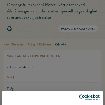
Omsorgsfullt röker vi köttet i vårt eget rökeri.
Alspånen ger kalkonbröstet en speciell slags rökighet
som andas skog och natur.
Skriv ut
PÅLÄGG & KALLSKURET
Hem
/
Produkter
/
Pålägg & Kallskuret
/
Kalkonbr...
VAR KAN JAG KÖPA PRODUKTEN
- Livsmedelsbutik
VIKT
110g
HÅLLBARHET