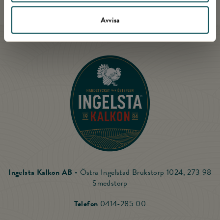
Avvisa
Till startsidan
Ingelsta Kalkon AB -
Östra Ingelstad Brukstorp 1024, 273 98
Smedstorp
Ring Ingelsta Kalkon
Telefon
0414-285 00