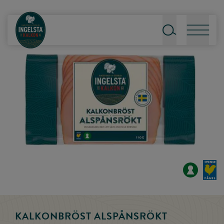
Till startsidan
Sök
Meny
KALKONBRÖST ALSPÅNSRÖKT