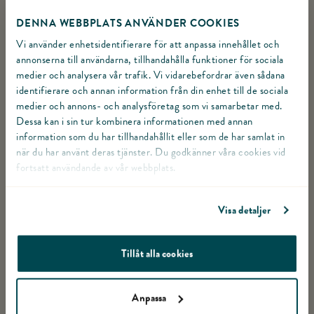
29 dagar
DENNA WEBBPLATS ANVÄNDER COOKIES
Vi använder enhetsidentifierare för att anpassa innehållet och
annonserna till användarna, tillhandahålla funktioner för sociala
URSPRUNGSLAND
medier och analysera vår trafik. Vi vidarebefordrar även sådana
identifierare och annan information från din enhet till de sociala
Sverige
medier och annons- och analysföretag som vi samarbetar med.
Dessa kan i sin tur kombinera informationen med annan
FÖRVARING
information som du har tillhandahållit eller som de har samlat in
när du har använt deras tjänster. Du godkänner våra cookies vid
Förvaras vid högst + 8°C
fortsatt användande av vår webbplats.
FÄRDIG ATT ÄTAS
Visa detaljer
Ja
Tillåt alla cookies
ART.NR.
7590
Anpassa