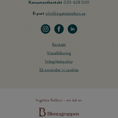
Ring vår Konsu
Konsumentkontakt
020-628 500
Skicka mail till Ing
E-post
info@ingelstakalkon.se
Navigera till vår instagram
Navigera till vår Facebook
Navigera till vår LinkedIn
Kontakt
Visselblåsning
Integritetspolicy
Så använder vi cookies
Ingelsta Kalkon - en del av
Till Blentagruppens hemsida