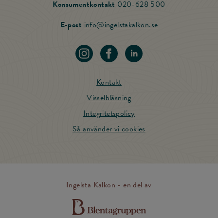
Ring vår Konsu
Konsumentkontakt
020-628 500
Skicka mail till Ing
E-post
info@ingelstakalkon.se
Navigera till vår instagram
Navigera till vår Facebook
Navigera till vår LinkedIn
Kontakt
Visselblåsning
Integritetspolicy
Så använder vi cookies
Ingelsta Kalkon - en del av
Till Blentagruppens hemsida