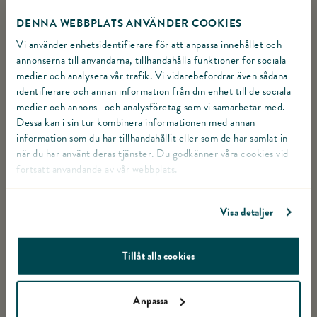
31 dagar
DENNA WEBBPLATS ANVÄNDER COOKIES
Vi använder enhetsidentifierare för att anpassa innehållet och
annonserna till användarna, tillhandahålla funktioner för sociala
URSPRUNGSLAND
medier och analysera vår trafik. Vi vidarebefordrar även sådana
identifierare och annan information från din enhet till de sociala
Sverige
medier och annons- och analysföretag som vi samarbetar med.
Dessa kan i sin tur kombinera informationen med annan
FÖRVARING
information som du har tillhandahållit eller som de har samlat in
när du har använt deras tjänster. Du godkänner våra cookies vid
Förvaras vid högst + 8°C
fortsatt användande av vår webbplats.
FÄRDIG ATT ÄTAS
Visa detaljer
Ja
Tillåt alla cookies
ART.NR.
3906
Anpassa