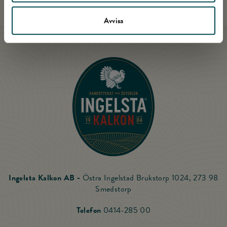
Avvisa
Till startsidan
Ingelsta Kalkon AB -
Östra Ingelstad Brukstorp 1024, 273 98
Smedstorp
Ring Ingelsta Kalkon
Telefon
0414-285 00