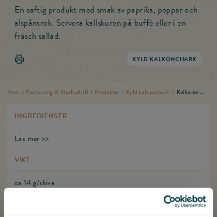
En saftig produkt med smak av paprika, peppar och
alspånsrök. Servera kallskuren på buffé eller i en
fräsch sallad.
Skriv ut Kalkonbröst pastrami skivat
KYLD KALKONCHARK
Hem
/
Restaurang & Storhushåll
/
Produkter
/
Kyld kalkonchark
/
Kalkonbr...
INGREDIENSER
Läs mer >>
VIKT
ca 14 g/skiva
HÅLLBARHET