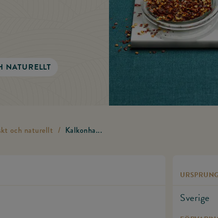
H NATURELLT
skt och naturellt
/
Kalkonha...
URSPRUN
Sverige