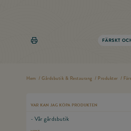
Skriv ut Kalkonhals
FÄRSKT OC
Hem
/
Gårdsbutik & Restaurang
/
Produkter
/
Fär
VAR KAN JAG KÖPA PRODUKTEN
- Vår gårdsbutik