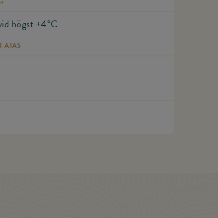
G
vid högst +4°C
T ÄTAS