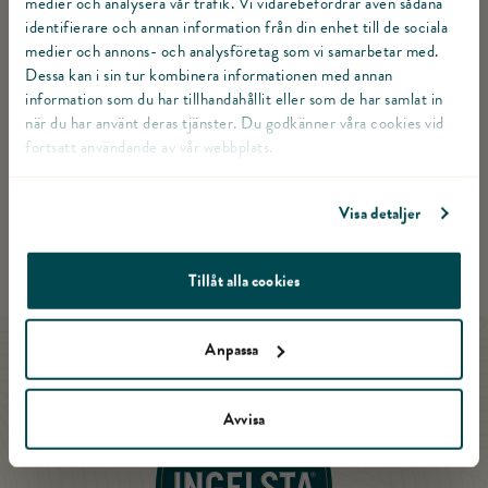
medier och analysera vår trafik. Vi vidarebefordrar även sådana
Förvaras vid högst + 8°C
identifierare och annan information från din enhet till de sociala
medier och annons- och analysföretag som vi samarbetar med.
FÄRDIG ATT ÄTAS
Dessa kan i sin tur kombinera informationen med annan
information som du har tillhandahållit eller som de har samlat in
Ja
när du har använt deras tjänster. Du godkänner våra cookies vid
fortsatt användande av vår webbplats.
ART.NR.
Visa detaljer
6045
Tillåt alla cookies
Anpassa
Till startsidan
Avvisa