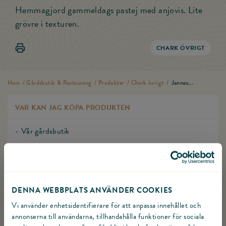
Hemmagjord gammeldags pastej med anjovis. Lite
grövre i texturen.
Skriv ut Jannes kalkonleverpastej
CHARK ÖVRIGT
Hem
/
Gårdsbutik & Restaurang
/
Produkter
/
Chark övrigt
/
Jannes...
VAR KAN JAG KÖPA PRODUKTEN
- Vår gårdsbutik
URSPRUNGSLAND
Sverige
DENNA WEBBPLATS ANVÄNDER COOKIES
Vi använder enhetsidentifierare för att anpassa innehållet och
FÖRVARING
annonserna till användarna, tillhandahålla funktioner för sociala