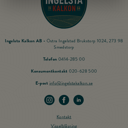
Ingelsta Kalkon AB -
Östra Ingelstad Brukstorp 1024, 273 98
Smedstorp
Ring Ingelsta Kalkon
Telefon
0414-285 00
Ring vår Konsu
Konsumentkontakt
020-628 500
Skicka mail till Ing
E-post
info@ingelstakalkon.se
Navigera till vår instagram
Navigera till vår Facebook
Navigera till vår LinkedIn
Kontakt
Visselblåsning