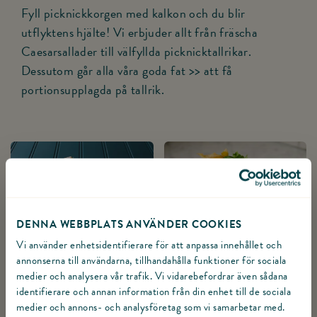
Fyll picknickkorgen med kalkon och du blir
utflyktens hjälte! Vi erbjuder allt från fräscha
Caesarsallader till välfyllda picknicktallrikar.
Dessutom går alla
våra goda fat >>
att få
portionsupplagda på tallrik.
DENNA WEBBPLATS ANVÄNDER COOKIES
Vi använder enhetsidentifierare för att anpassa innehållet och
NYHET! LANDGÅNG
SMÖRGÅSTÅRTBIT
annonserna till användarna, tillhandahålla funktioner för sociala
medier och analysera vår trafik. Vi vidarebefordrar även sådana
identifierare och annan information från din enhet till de sociala
medier och annons- och analysföretag som vi samarbetar med.