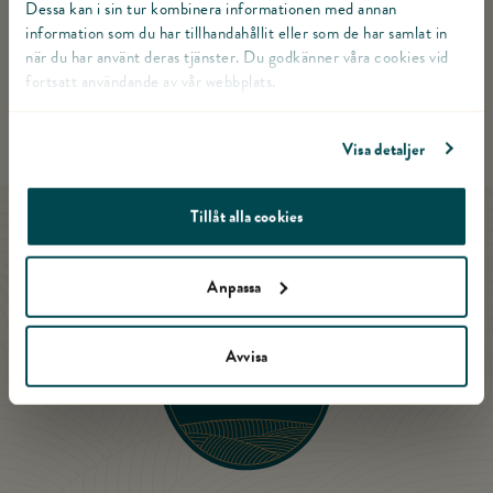
Dessa kan i sin tur kombinera informationen med annan
information som du har tillhandahållit eller som de har samlat in
när du har använt deras tjänster. Du godkänner våra cookies vid
fortsatt användande av vår webbplats.
CAESARSALLAD
PICKNICKTALLRIK
Visa detaljer
Tillåt alla cookies
Till startsidan
Anpassa
Avvisa