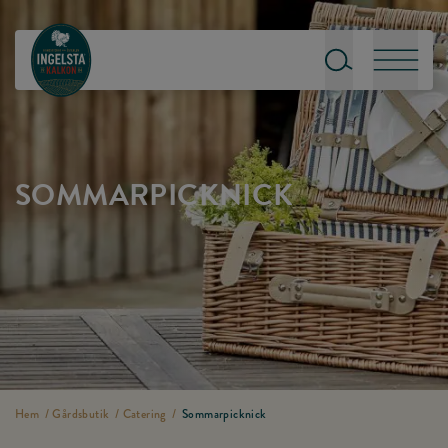
Till startsidan
Sök
Meny
SOMMARPICKNICK
Hem
/
Gårdsbutik
/
Catering
/
Sommarpicknick